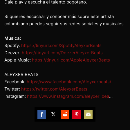
Dale play y escucha el talento bogotano.
Si quieres escuchar y conocer más sobre este artista
colombiano puedes seguir sus redes sociales y musicales.
Musica:
Spotify:
https://tinyurl.com/SpotifyAleyxerBeats
Deezer:
https://tinyurl.com/DeezerAleyxerBeats
Apple Music:
https://tinyurl.com/AppleAleyxerBeats
ALEYXER BEATS
Facebook:
https://www.facebook.com/Aleyxerbeats/
Twitter:
https://twitter.com/AleyxerBeats
Instagram:
https://www.instagram.com/aleyxer_bea
…
Share
Share
Share
Share
Share
on
on
on
on
on