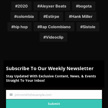
Facebook
Twitter
Reddit
Pinterest
Email
2020
Aleyxer Beats
bogota
colombia
Estirpe
Hank Miller
hip hop
Rap Colombiano
Sístole
Videoclip
Subscribe To Our Weekly Newsletter
Stay Updated With Exclusive Content, News, & Events
Straight To Your Inbox!
johnsmith@example.com
Your
email
Submit