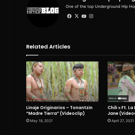
One of the top Underground Hip Hop
Facebook
X
YouTube
Instagram
Related Articles
Linaje Originarios – Tonantzin
Chili π Ft. L
“Madre Tierra” (Videoclip)
Jane (Video
May 18, 2021
April 27, 2021