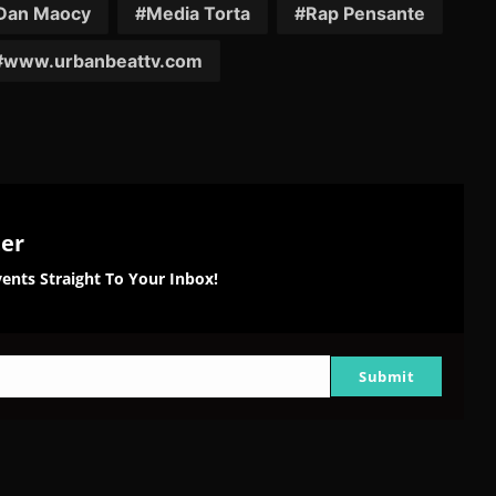
Dan Maocy
Media Torta
Rap Pensante
www.urbanbeattv.com
ter
ents Straight To Your Inbox!
Submit
g