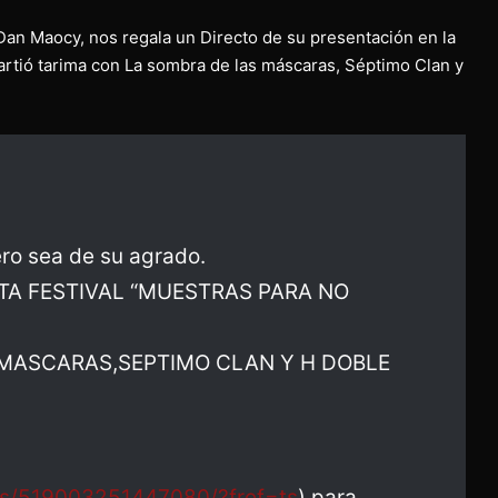
 Dan Maocy, nos regala un Directo de su presentación en la
rtió tarima con La sombra de las máscaras, Séptimo Clan y
ro sea de su agrado.
TA FESTIVAL “MUESTRAS PARA NO
MASCARAS,SEPTIMO CLAN Y H DOBLE
ps/519003251447080/?fref=ts
) para