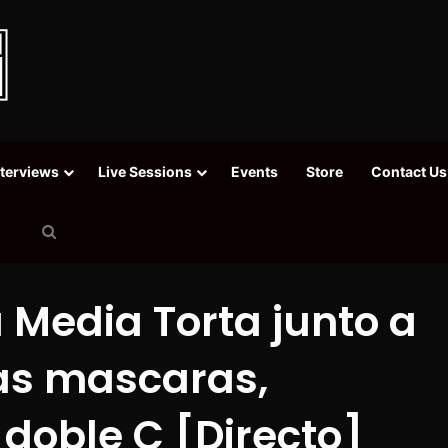
nterviews
Live Sessions
Events
Store
Contact Us
Search
for
Media Torta junto a
as mascaras,
 doble C [Directo]