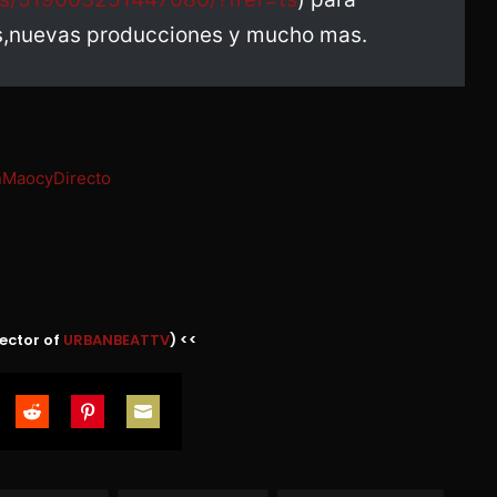
es,nuevas producciones y mucho mas.
ector of
URBANBEATTV
) <<
are
Share
Share
Share
on
on
on
tter
Reddit
Pinterest
Email