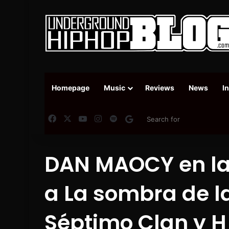
Homepage
Music
Reviews
News
I
Facebook
X
YouTube
Instagram
Spotify
Google News
DAN MAOCY en la 
a La sombra de l
Séptimo Clan y H