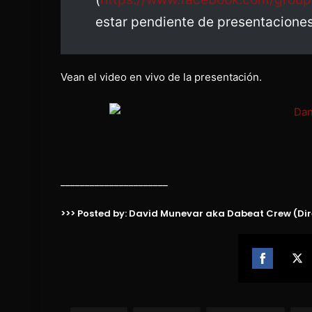
estar pendiente de presentacion
Vean el video en vivo de la presentación.
______________________
>>> Posted by: David Munevar aka Dabeat Crew (Dir
Share
Sh
on
on
Facebook
Twi