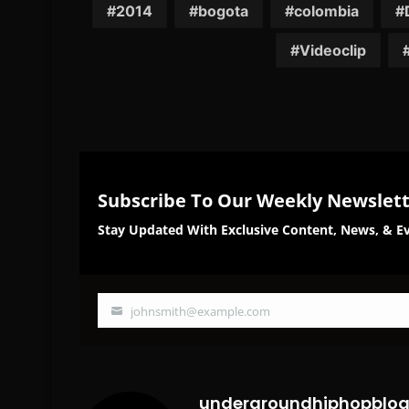
2014
bogota
colombia
Videoclip
Subscribe To Our Weekly Newslet
Stay Updated With Exclusive Content, News, & Ev
johnsmith@example.com
Your
email
undergroundhiphopblo