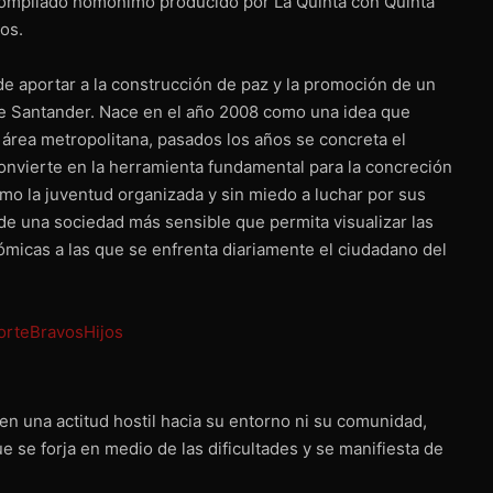
l compilado homónimo producido por La Quinta con Quinta
os.
e aportar a la construcción de paz y la promoción de un
de Santander. Nace en el año 2008 como una idea que
u área metropolitana, pasados los años se concreta el
onvierte en la herramienta fundamental para la concreción
omo la juventud organizada y sin miedo a luchar por sus
e una sociedad más sensible que permita visualizar las
nómicas a las que se enfrenta diariamente el ciudadano del
 en una actitud hostil hacia su entorno ni su comunidad,
e se forja en medio de las dificultades y se manifiesta de