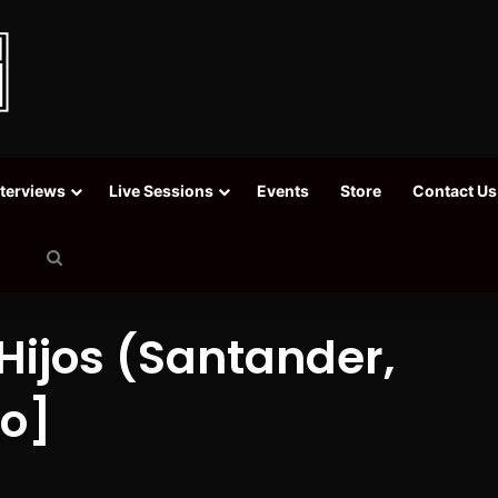
nterviews
Live Sessions
Events
Store
Contact Us
Search
for
Hijos (Santander,
eo]