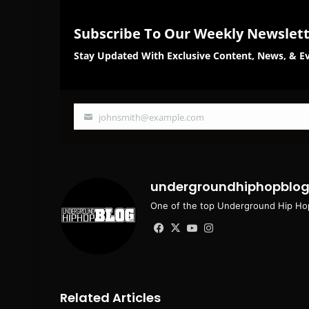
Subscribe To Our Weekly Newslet
Stay Updated With Exclusive Content, News, & Ev
johnsmith@example.com
Your
email
undergroundhiphopblo
One of the top Underground Hip Hop
Facebook
X
YouTube
Instagram
Related Articles