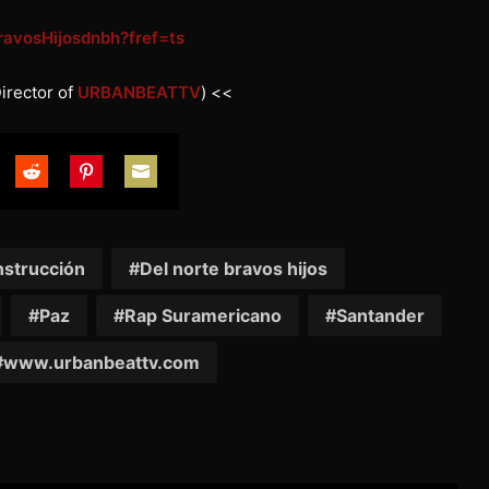
avosHijosdnbh?fref=ts
irector of
URBANBEATTV
) <<
are
Share
Share
Share
on
on
on
tter
Reddit
Pinterest
Email
nstrucción
Del norte bravos hijos
Paz
Rap Suramericano
Santander
www.urbanbeattv.com