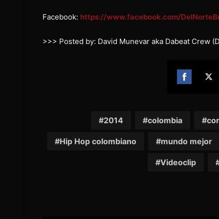
Facebook:
https://www.facebook.com/DelNorteBr
>>> Posted by: David Munevar aka Dabeat Crew (D
Share
Sh
on
on
Facebook
Twi
2014
colombia
co
Hip Hop colombiano
mundo mejor
Videoclip