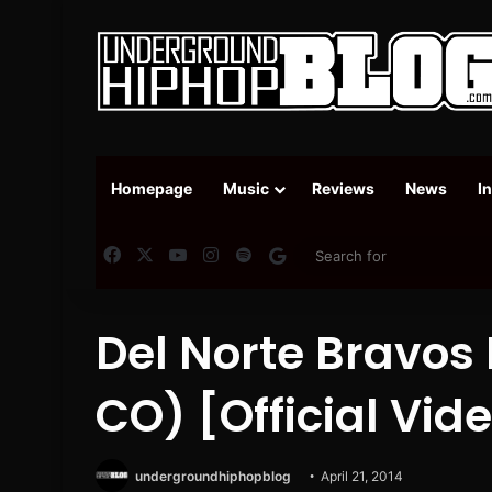
Homepage
Music
Reviews
News
I
Facebook
X
YouTube
Instagram
Spotify
Google News
Del Norte Bravos 
CO) [Official Vid
undergroundhiphopblog
April 21, 2014