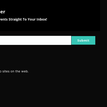
ter
ents Straight To Your Inbox!
Submit
g
 sites on the web.