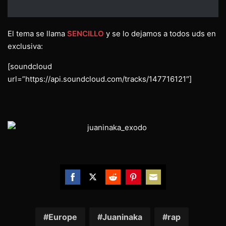
El tema se llama
SENCILLO
y se lo dejamos a todos uds en
exclusiva:
[soundcloud
url=”https://api.soundcloud.com/tracks/147716121″]
Share
Share
Share
Share
Share
on
on
on
on
on
Facebook
Twitter
Reddit
Pinterest
Email
Europe
Juaninaka
rap