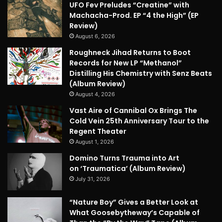
UFO Fev Preludes “Creatine” with
Machacha-Prod. EP “4 the High” (EP
Review)
August 6, 2026
Roughneck Jihad Returns to Boot
Records for New LP “Methanol”
Distilling His Chemistry with Senz Beats
(Album Review)
August 4, 2026
Vast Aire of Cannibal Ox Brings The
Cold Vein 25th Anniversary Tour to the
Regent Theater
August 1, 2026
Domino Turns Trauma into Art
on ‘Traumatica’ (Album Review)
July 31, 2026
“Nature Boy” Gives a Better Look at
What Goosebytheway’s Capable of