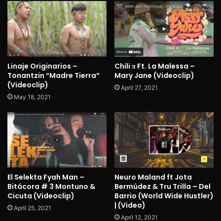
Linaje Originarios –
Chili π Ft. La Malessa –
Tonantzin “Madre Tierra”
Mary Jane (Videoclip)
(Videoclip)
April 27, 2021
May 18, 2021
El Selekta Fyah Man –
Neuro Maland ft Jota
Bitácora # 3 Montuno &
Bermúdez & Tru Trilla – Del
Cicuta (Videoclip)
Barrio (World Wide Hustler)
| (Video)
April 25, 2021
April 12, 2021