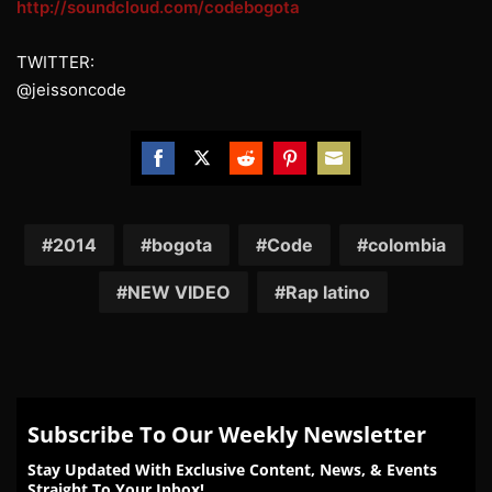
http://soundcloud.com/codebogota
TWITTER:
@jeissoncode
Share
Share
Share
Share
Share
on
on
on
on
on
Facebook
Twitter
Reddit
Pinterest
Email
2014
bogota
Code
colombia
NEW VIDEO
Rap latino
Subscribe To Our Weekly Newsletter
Stay Updated With Exclusive Content, News, & Events
Straight To Your Inbox!