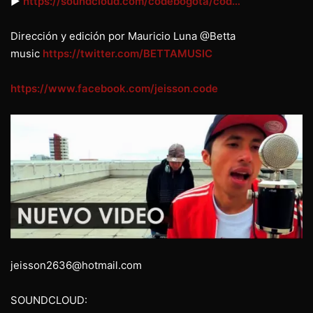
►
https://soundcloud.com/codebogota/cod…
Dirección y edición por Mauricio Luna @Betta
music
https://twitter.com/BETTAMUSIC
https://www.facebook.com/jeisson.code
jeisson2636@hotmail.com
SOUNDCLOUD: