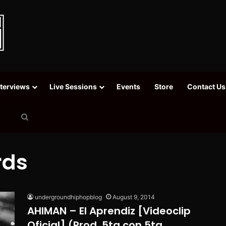
nterviews
Live Sessions
Events
Store
Contact Us
Search
for
rds
undergroundhiphopblog
August 9, 2014
AHIMAN – El Aprendiz [Videoclip
Oficial] (Prod. 5ta con 5ta