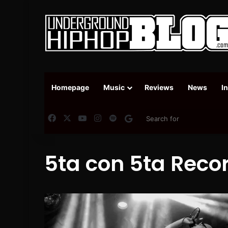
Homepage
Music
Reviews
News
I
Facebook
X
YouTube
Instagram
Spotify
Google News
5ta con 5ta Reco