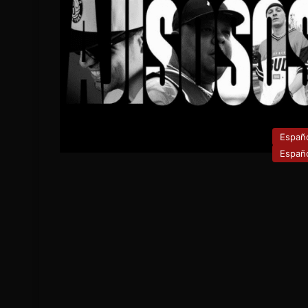
Españ
Españ