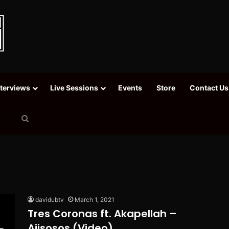
nterviews
Live Sessions
Events
Store
Contact Us
Search
for
davidubtv
March 1, 2021
Tres Coronas ft. Akapellah –
Ajisosos (Video)