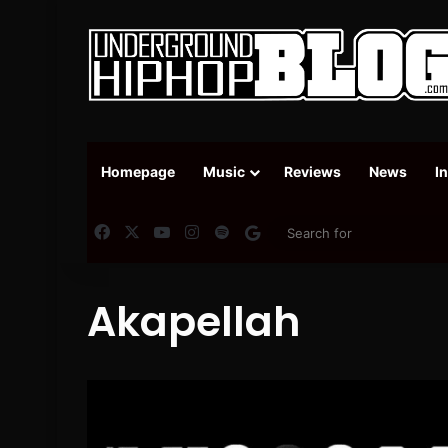
Homepage
Music
Reviews
News
I
Facebook
X
YouTube
Instagram
Spotify
Google News
Akapellah