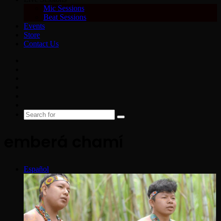
Mic Sessions
Beat Sessions
Events
Store
Contact Us
Facebook
X
YouTube
Instagram
Spotify
Google
News
Search
for
emberá chamí
Español