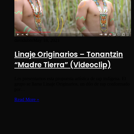
davidubtv
May 18, 2021
Linaje Originarios – Tonantzin
“Madre Tierra” (Videoclip)
Les presentamos esta propuesta artística de rap indígena. El
grupo se llama Linaje Originarios, un dúo de rap conformado
por…
Read More »