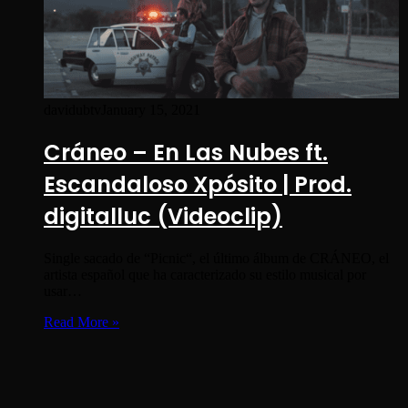
davidubtv
January 15, 2021
Cráneo – En Las Nubes ft.
Escandaloso Xpósito | Prod.
digitalluc (Videoclip)
Single sacado de “Picnic“, el último álbum de CRÁNEO, el
artista español que ha caracterizado su estilo musical por
usar…
Read More »