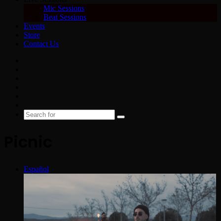
Mic Sessions
Beat Sessions
Events
Store
Contact Us
Facebook
X
YouTube
Instagram
Spotify
Google
News
Search
for
Picnic
Español