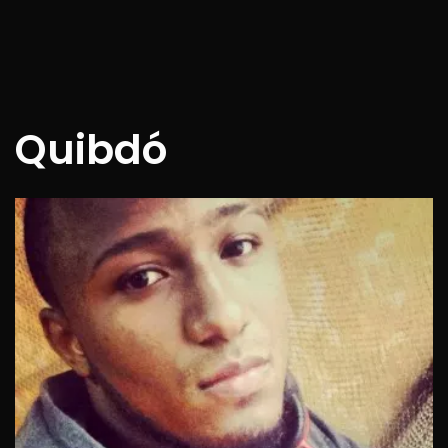
Quibdó