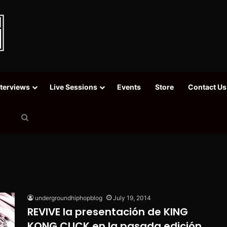
nterviews
Live Sessions
Events
Store
Contact Us
Search
for
undergroundhiphopblog
July 19, 2014
REVIVE la presentación de KING
KONG CLICK en la pasada edición