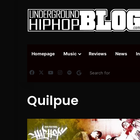
Homepage
Music
Reviews
News
I
Facebook
X
YouTube
Instagram
Spotify
Google News
Quilpue