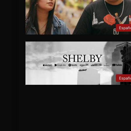
Españ
Españ