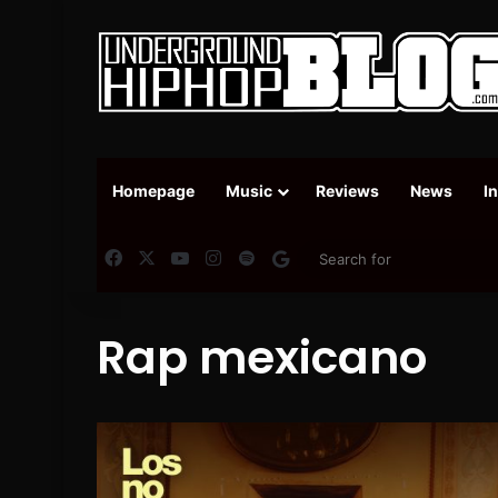
Homepage
Music
Reviews
News
I
Facebook
X
YouTube
Instagram
Spotify
Google News
Rap mexicano