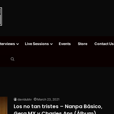
nterviews
Live Sessions
Events
Store
Contact Us
Search
for
davidubtv
March 23, 2021
Los no tan tristes – Nanpa Básico,
Gera MX y Charles Ans (Álbum)