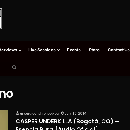
nterviews
Live Sessions
Events
Store
Contact Us
Search
for
no
undergroundhiphopblog
July 15, 2014
CASPER UNDERKILLA (Bogotá, CO) –
Esencia Pura [Audio Oficial]