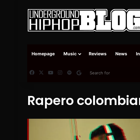
Homepage
Music
Reviews
News
I
Facebook
X
YouTube
Instagram
Spotify
Google News
Rapero colombia