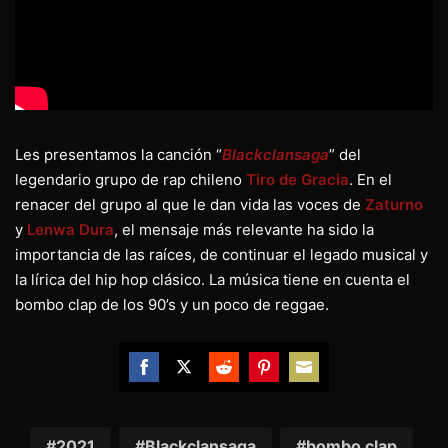
Les presentamos la canción “
Blackclansaga
” del
legendario grupo de rap chileno
Tiro de Gracia
. En el
renacer del grupo al que le dan vida las voces de
Zaturno
y
Lenwa Dura
, el mensaje más relevante ha sido la
importancia de las raíces, de continuar el legado musical y
la lírica del hip hop clásico. La música tiene en cuenta el
bombo clap de los 90’s y un poco de reggae.
Share
Share
Share
Share
Share
on
on
on
on
on
Facebook
Twitter
Reddit
Pinterest
Email
2021
Blackclansaga
bombo clap