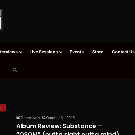
nterviews
Live Sessions
Events
Store
Contact Us
Search
for
ws
Doomstwin
October 31, 2015
Album Review: Substance –
“OSOM” (outta sight outta mind)