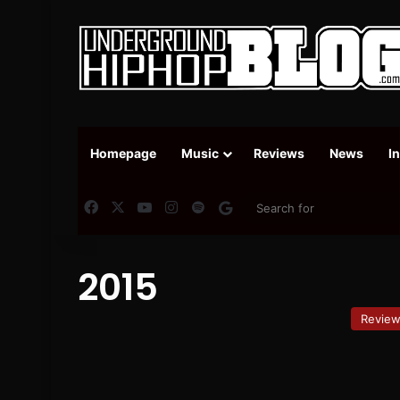
Homepage
Music
Reviews
News
I
Facebook
X
YouTube
Instagram
Spotify
Google News
2015
Revie