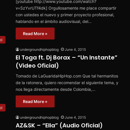
[youtube http://www.youtube.com/watch?
v=SzYvrUTf4dk] Orgullosamente me place compartir
con ustedes el nuevo y primer proyecto profesional,
hablando en el ámbito audiovisual, del…
Read More »
ol
undergroundhiphopblog
June 4, 2015
El Toga ft. Dj Borax – “Un Instante”
(Video Oficial)
Tomado de LaGuaridaHipHop.com Que tal hermanitos
de la ratonera, quiero recomendar el siguiente tema, y
nos llega directamente desde Colombia,…
Read More »
ol
undergroundhiphopblog
June 4, 2015
AZ&SK – “Ella” (Audio Oficial)