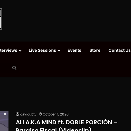
nterviews
Live Sessions
Events
Store
Contact Us
Search
for
davidubtv
October 1, 2020
ALI A.K.A MIND ft. DOBLE PORCIÓN –
Paraíso Fiscal (Videoclip)