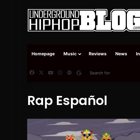
Homepage
Music
Reviews
News
I
Facebook
X
YouTube
Instagram
Spotify
Google News
Rap Español