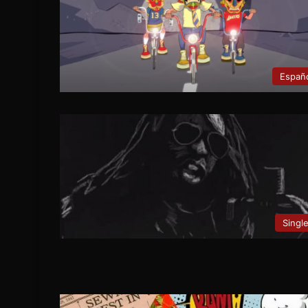
Españ
Singl