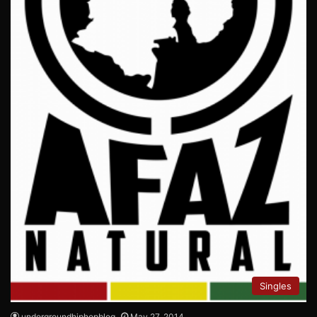
Singles
undergroundhiphopblog
May 27, 2014